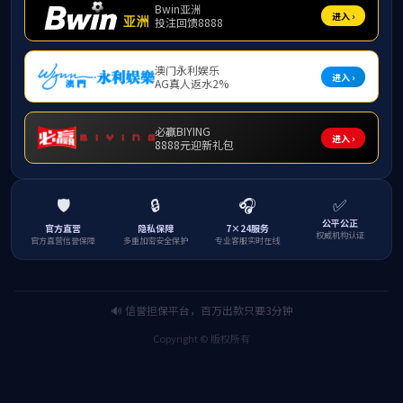
向爱的使命，致敬
并在目光所及的地方
开始迎来丰收的季节
上文转自广东省凉茶博物馆微信公众号
https://mp.weixin.qq.com/s/jslcn17uPiS9t4jjLWGR2w
[返回列表]
上一篇：立秋 | 养生
下一篇：山畔新星悦享凉茶博物馆5·18活动
关于bevictor伟德
新闻中心
产品中心
商务合作
投资者