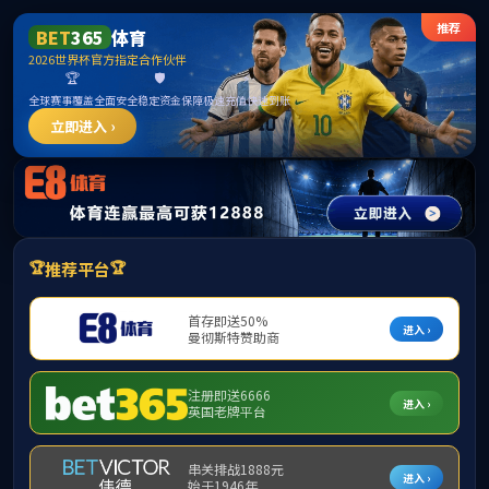
bevictor伟德官网 - 韦德官方网站
EN
节气诗词 | 立秋
发布时间：2023-08-18
立秋——陈切 诗
我们用脚步丈量的路程
即将被树叶片片染黄
不需要太多的证词
我们就已眺望到远方