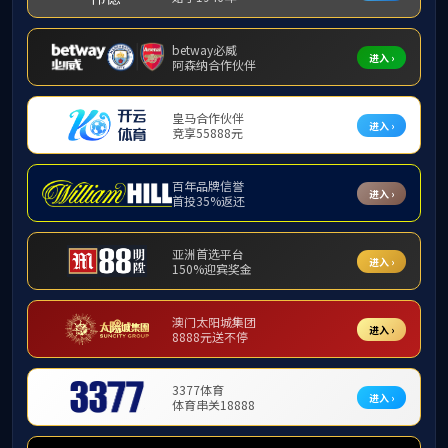
从开花结实的稻穗
到结荚的大豆结铃的棉花
再到迅速膨大的甘薯
我们这一路遇见的风景
正举着时间的征帆
依然坚强 充满希望
比一片落叶更早的
比大雁南飞更早的
总是秋光运载的光芒
它有着独特的法宝
将人生的长势和产量
讲述成沉甸甸的梦想
我们以气候和草药为原料
也用它们的名义总结出
化解喧嚣与祛火的方法
认领岁月的繁茂成长
并在趋向成熟的日子